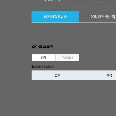
공지사항&뉴스
온라인견적문의
스마트스토어
전체
구매하기
Total 0건
1 페이지
번호
제목