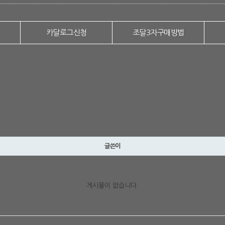
카달로그신청
조달3자구매방법
글쓴이
게시물이 없습니다.