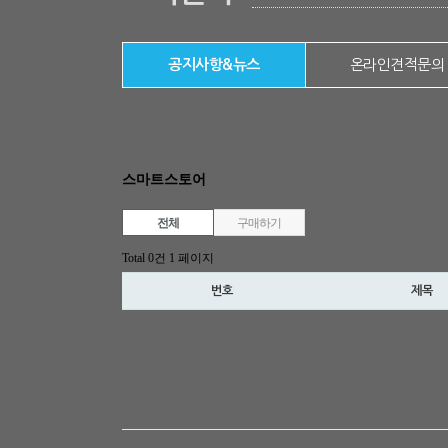
공지사항&뉴스
온라인견적문의
스마트스토어
전체
구매하기
Total 0건
1 페이지
번호
제목