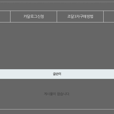
카달로그신청
조달3자구매방법
글쓴이
게시물이 없습니다.