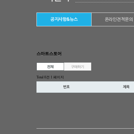
공지사항&뉴스
온라인견적문의
스마트스토어
전체
구매하기
Total 0건
1 페이지
번호
제목