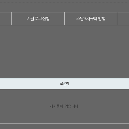
카달로그신청
조달3자구매방법
글쓴이
게시물이 없습니다.