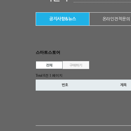
공지사항&뉴스
온라인견적문의
스마트스토어
전체
구매하기
Total 0건
1 페이지
번호
제목