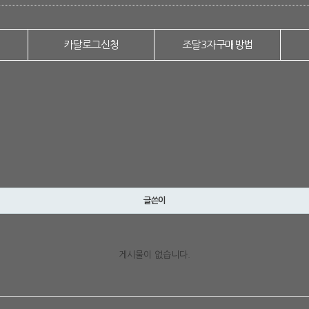
카달로그신청
조달3자구매방법
글쓴이
게시물이 없습니다.