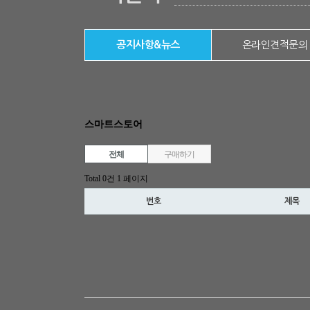
공지사항&뉴스
온라인견적문의
스마트스토어
전체
구매하기
Total 0건
1 페이지
번호
제목