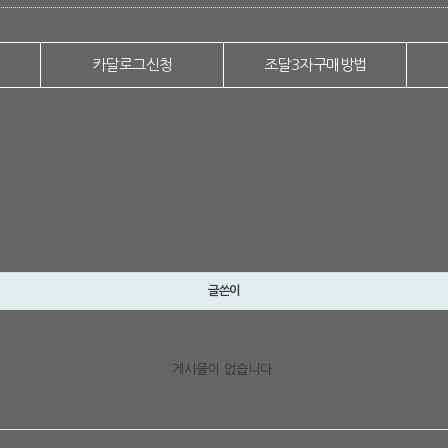
카달로그신청
조달3자구매방법
글쓴이
게시물이 없습니다.